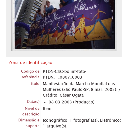
Zona de identificação
Código de
PTDN-CSC-bolinf-foto-
referência
PTDN_F_0807_0003
Título
Manifestação da Marcha Mundial das
Mulheres (São Paulo-SP, 8 mar. 2003). /
Crédito: César Ogata
Data(s)
08-03-2003 (Produção)
Nível de
Item
descrição
Dimensão e
Iconográfico: 1 fotografia(s). Eletrônico:
suporte
1 arquivo(s).