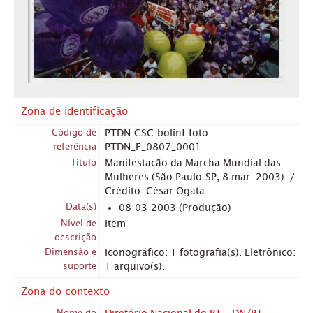
Zona de identificação
Código de
PTDN-CSC-bolinf-foto-
referência
PTDN_F_0807_0001
Título
Manifestação da Marcha Mundial das
Mulheres (São Paulo-SP, 8 mar. 2003). /
Crédito: César Ogata
Data(s)
08-03-2003 (Produção)
Nível de
Item
descrição
Dimensão e
Iconográfico: 1 fotografia(s). Eletrônico:
suporte
1 arquivo(s).
Zona do contexto
Nome do
Diretório Nacional do PT – DN/PT