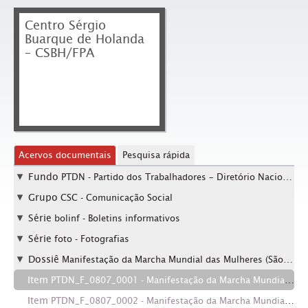
Centro Sérgio
Buarque de Holanda
– CSBH/FPA
Acervos documentais
Pesquisa rápida
Fundo
PTDN - Partido dos Trabalhadores – Diretório Nacional
Grupo
CSC - Comunicação Social
Série
bolinf - Boletins informativos
Série
foto - Fotografias
Dossiê
Manifestação da Marcha Mundial das Mulheres (São Paulo-SP, 8 mar. 2003).
Item
PTDN_F_0807_0001 - Manifestação da Marcha Mundial das Mulheres (São Paulo-SP, 8 mar. 2003). / Crédito: César Ogata
Item
PTDN_F_0807_0002 - Manifestação da Marcha Mundial das Mulheres (São Paulo-SP, 8 mar. 2003). / Crédito: César Ogata