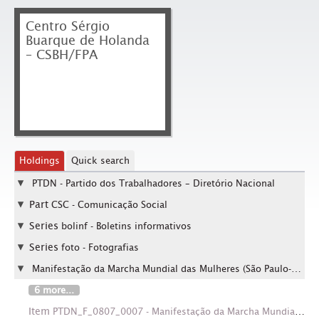
Centro Sérgio
Buarque de Holanda
– CSBH/FPA
Holdings
Quick search
PTDN - Partido dos Trabalhadores – Diretório Nacional
Part
CSC - Comunicação Social
Series
bolinf - Boletins informativos
Series
foto - Fotografias
Manifestação da Marcha Mundial das Mulheres (São Paulo-SP, 8 mar. 2003).
6 more...
Item
PTDN_F_0807_0007 - Manifestação da Marcha Mundial das Mulheres (São Paulo-SP, 8 mar. 2003). / Crédito: César Ogata