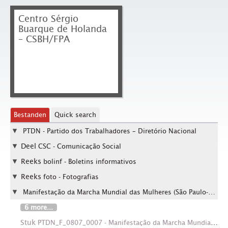
Centro Sérgio
Buarque de Holanda
– CSBH/FPA
Bestanden
Quick search
PTDN - Partido dos Trabalhadores – Diretório Nacional
Deel
CSC - Comunicação Social
Reeks
bolinf - Boletins informativos
Reeks
foto - Fotografias
Manifestação da Marcha Mundial das Mulheres (São Paulo-SP, 8 mar. 2003).
6 more...
Stuk
PTDN_F_0807_0007 - Manifestação da Marcha Mundial das Mulheres (São Paulo-SP, 8 mar. 2003). / Crédito: César Ogata