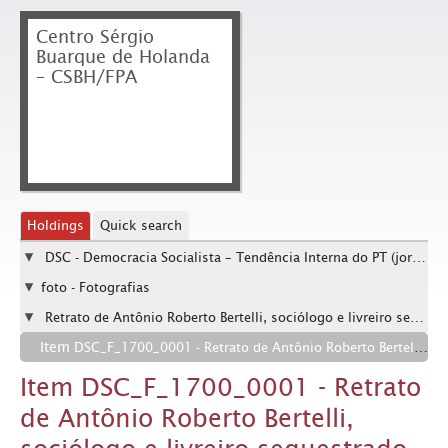
Centro Sérgio
Buarque de Holanda
– CSBH/FPA
Holdings
Quick search
DSC - Democracia Socialista – Tendência Interna do PT (jornal Em Tempo)
foto - Fotografias
Retrato de Antônio Roberto Bertelli, sociólogo e livreiro sequestrado durante a ditadura militar ([Minas Gerais?], Data desconhecida).
Item
DSC_F_1700_0001 - Retrato de Antônio Roberto Bertelli, sociólogo e livreiro sequestrado durante a ditadura militar ([Minas Gerais?], Data desconhecida). / Crédito: Euler Cassia.
Item DSC_F_1700_0001 - Retrato
de Antônio Roberto Bertelli,