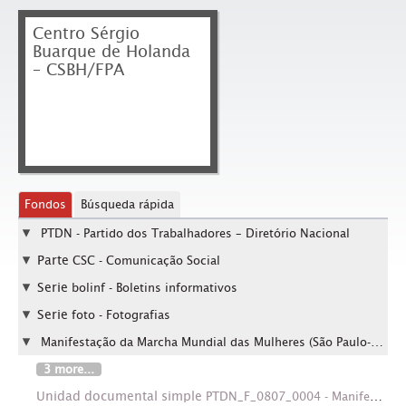
Centro Sérgio
Buarque de Holanda
– CSBH/FPA
Fondos
Búsqueda rápida
PTDN - Partido dos Trabalhadores – Diretório Nacional
Parte
CSC - Comunicação Social
Serie
bolinf - Boletins informativos
Serie
foto - Fotografias
Manifestação da Marcha Mundial das Mulheres (São Paulo-SP, 8 mar. 2003).
3 more...
Unidad documental simple
PTDN_F_0807_0004 - Manifestação da Marcha Mundial das Mulheres (São Paulo-SP, 8 mar. 2003). / Crédito: César Ogata