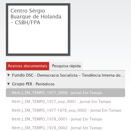
Centro Sérgio
Buarque de Holanda
– CSBH/FPA
Acervos documentais
Pesquisa rápida
Fundo
DSC - Democracia Socialista – Tendência Interna do PT (jornal Em Tempo)
Grupo
PER - Periódicos
Item
J_EM_TEMPO_1977_0000 - Jornal Em Tempo
Item
J_EM_TEMPO_1977_exp_0001 - Jornal Em Tempo
Item
J_EM_TEMPO_1977-1978_exp_0002 - Jornal Em Tempo
Item
J_EM_TEMPO_1978_0001 - Jornal Em Tempo
Item
J_EM_TEMPO_1978_0002 - Jornal Em Tempo