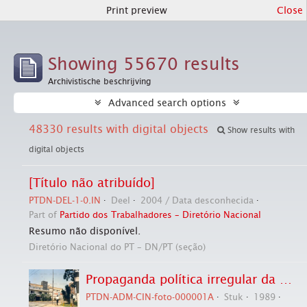
Print preview
Close
Showing 55670 results
Archivistische beschrijving
Advanced search options
48330 results with digital objects
Show results with
digital objects
[Título não atribuído]
PTDN-DEL-1-0.IN
Deel
2004 / Data desconhecida
Part of
Partido dos Trabalhadores – Diretório Nacional
Resumo não disponível.
Diretório Nacional do PT – DN/PT (seção)
Propaganda política irregular da candidatura “Afif Presidente” (PL) nas eleições de 1989 (São Paulo-SP, 1989). / Crédito: Autoria desconhecida
PTDN-ADM-CIN-foto-000001A
Stuk
1989