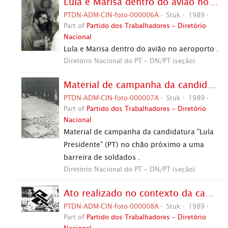
Lula e Marisa dentro do avião no aeroporto, no contexto da campanha de 1989 (João Pessoa-PB, 1989). / Crédito: Autoria desconhecida .
PTDN-ADM-CIN-foto-000006A
Stuk
1989
Part of
Partido dos Trabalhadores – Diretório
Nacional
Lula e Marisa dentro do avião no aeroporto .
Diretório Nacional do PT – DN/PT (seção)
Material de campanha da candidatura "Lula Presidente" (PT) no chão próximo a uma barreira de soldados, no contexto da camanha eleitoral de 1989 (Vitória da Conquista-BA, 1989). / Crédito: J C d'Almeida .
PTDN-ADM-CIN-foto-000007A
Stuk
1989
Part of
Partido dos Trabalhadores – Diretório
Nacional
Material de campanha da candidatura "Lula
Presidente" (PT) no chão próximo a uma
barreira de soldados .
Diretório Nacional do PT – DN/PT (seção)
Ato realizado no contexto da campanha eleitoral de 1989 (São Paulo-SP, 1989). / Crédito: J C d'Almeida .
PTDN-ADM-CIN-foto-000008A
Stuk
1989
Part of
Partido dos Trabalhadores – Diretório