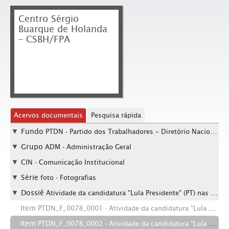
Centro Sérgio
Buarque de Holanda
– CSBH/FPA
Acervos documentais
Pesquisa rápida
Fundo
PTDN - Partido dos Trabalhadores – Diretório Nacional
Grupo
ADM - Administração Geral
CIN - Comunicação Institucional
Série
foto - Fotografias
Dossiê
Atividade da candidatura "Lula Presidente" (PT) nas eleições de 2002 (Local desconhecido, 2002)
Item
PTDN_F_0078_0001 - Atividade da candidatura "Lula Presidente" (PT) nas eleições de 2002 (Local desconhecido, 2002) / Crédito: Autoria desconhecida
Item
PTDN_F_0078_0002 - Atividade da candidatura "Lula Presidente" (PT) nas eleições de 2002 (Local desconhecido, 2002) / Crédito: Autoria desconhecida