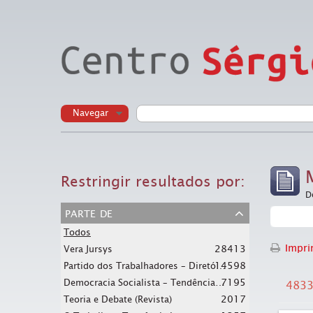
Navegar
Restringir resultados por:
D
parte de
Todos
Imprim
28413
Vera Jursys
14598
Partido dos Trabalhadores – Diretório Nacional
Democracia Socialista – Tendência Interna do PT (jornal Em Tempo)
7195
4833
2017
Teoria e Debate (Revista)