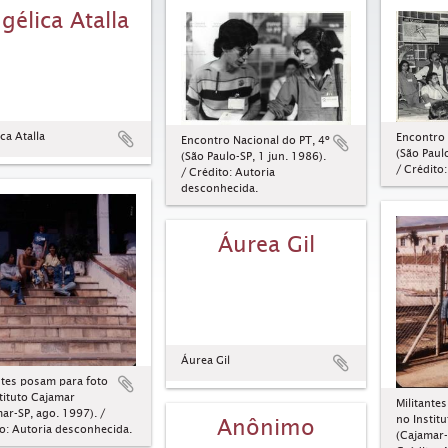
gélica Atalla
ca Atalla
Encontro 
Encontro Nacional do PT, 4º
(São Paulo
(São Paulo-SP, 1 jun. 1986).
/ Crédito
/ Crédito: Autoria
desconhecida.
Áurea Gil
Áurea Gil
ntes posam para foto
tituto Cajamar
Militante
ar-SP, ago. 1997). /
no Instit
Anônimo
o: Autoria desconhecida.
(Cajamar-