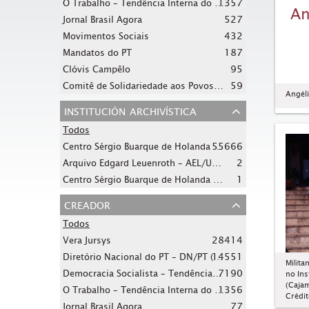
O Trabalho – Tendência Interna do PT (jornal O Trabalho)
1357
An
527
Jornal Brasil Agora
432
Movimentos Sociais
187
Mandatos do PT
95
Clóvis Campêlo
Comitê de Solidariedade aos Povos da América Latina de Campinas
59
Angéli
institución archivística
Todos
55666
Centro Sérgio Buarque de Holanda – CSBH/FPA
Arquivo Edgard Leuenroth – AEL/Unicamp
2
Centro Sérgio Buarque de Holanda – CSBH/FPA
1
creador
Todos
28414
Vera Jursys
14551
Diretório Nacional do PT – DN/PT (seção)
Milita
Democracia Socialista – Tendência Interna do PT (jornal Em Tempo)
7190
no Ins
(Cajam
O Trabalho – Tendência Interna do PT (jornal O Trabalho)
1356
Crédit
77
Jornal Brasil Agora