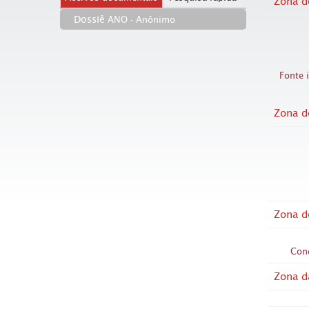
Zona d
Dossiê
ANO - Anônimo
Fonte 
Zona d
Zona d
Con
Zona d