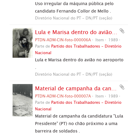
Uso irregular da máquina pública pelo
candidato Fernando Collor de Mello .
Diretório Nacional do PT – DN/PT (seção)
Lula e Marisa dentro do avião no aeroporto, no contexto da campanha de 1989 (João Pessoa-PB, 1989). / Crédito: Autoria desconhecida .
PTDN-ADM-CIN-foto-000006A
Item
1989
Parte de
Partido dos Trabalhadores – Diretório
Nacional
Lula e Marisa dentro do avião no aeroporto
.
Diretório Nacional do PT – DN/PT (seção)
Material de campanha da candidatura "Lula Presidente" (PT) no chão próximo a uma barreira de soldados, no contexto da camanha eleitoral de 1989 (Vitória da Conquista-BA, 1989). / Crédito: J C d'Almeida .
PTDN-ADM-CIN-foto-000007A
Item
1989
Parte de
Partido dos Trabalhadores – Diretório
Nacional
Material de campanha da candidatura "Lula
Presidente" (PT) no chão próximo a uma
barreira de soldados .