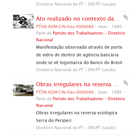
Diretório Nacional do PT – DN/PT (seção)
Ato realizado no contexto da campanha eleitoral de 1989 (São Paulo-SP, 1989). / Crédito: J C d'Almeida .
PTDN-ADM-CIN-foto-000008A
Item
1989
Parte de
Partido dos Trabalhadores – Diretório
Nacional
Manifestação observada através de porta
de vidro de dentro de agência bancária
onde se vê logomarca do Banco do Brasil .
Diretório Nacional do PT – DN/PT (seção)
Obras irregulares na reserva ecológica Serra do Periperi (Vitória da Conquista-BA, 1989). / Crédito: J C d'Almeida .
PTDN-ADM-CIN-foto-000009A
Item
1989
Parte de
Partido dos Trabalhadores – Diretório
Nacional
Obras irregulares na reserva ecológica
Serra do Periperi .
Diretório Nacional do PT – DN/PT (seção)