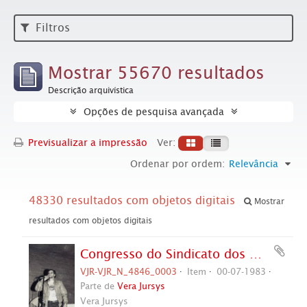
Filtros
Mostrar 55670 resultados
Descrição arquivística
Opções de pesquisa avançada
Previsualizar a impressão
Ver:
Ordenar por ordem:
Relevância
48330 resultados com objetos digitais
Mostrar
resultados com objetos digitais
Congresso do Sindicato dos Metalúrgicos de São Bernardo e Diadema, 4º (São Bernardo do Campo-SP, 01-10 jul. 1983). Crédito: Vera Jursys
VJR-VJR_N_4846_0003
Item
00-07-1983
Parte de
Vera Jursys
Vera Jursys