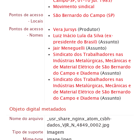
Campo-SP, 01-10 jul. 1983)
Movimento sindical
Pontos de acesso
São Bernardo do Campo (SP)
- Locais
Pontos de acesso
Vera Jursys
(Produtor)
- Nomes
Luiz Inácio Lula da Silva (ex-
presidente do Brasil)
(Assunto)
Jair Meneguelli
(Assunto)
Sindicato dos Trabalhadores nas
Indústrias Metalúrgicas, Mecânicas e
de Material Elétrico de São Bernardo
do Campo e Diadema
(Assunto)
Sindicato dos Trabalhadores nas
Indústrias Metalúrgicas, Mecânicas e
de Material Elétrico de São Bernardo
do Campo e Diadema
(Assunto)
Objeto digital metadados
Nome do arquivo
_usr_share_nginx_atom_csbh-
dados_VJR_N_4849_0002.jpg
Tipo de suporte
Imagem
Mime-type
image/jpeg