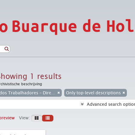
Showing 1 results
rchivistische beschrijving
Partido dos Trabalhadores – Diretório Nacional
Only top-level descriptions
Advanced search optio
preview
View: