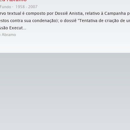
Fundo
1958 - 2007
rvo textual é composto por Dossiê Anistia, relativo à Campanha pe
estos contra sua condenação); o dossiê “Tentativa de criação de u
são Execut...
u Abramo