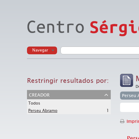
Navegar
Restringir resultados por:
D
creador
Perseu
Todos
1
Perseu Abramo
Imprim
Per