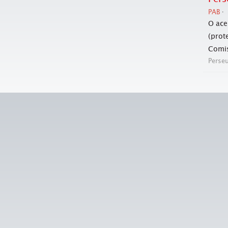
PAB
O ace
(prot
Comis
Perse