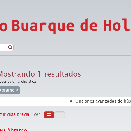
Mostrando 1 resultados
escripción archivística
 Abramo
Opciones avanzadas de bú
ir vista previa
Ver :
seu Abramo