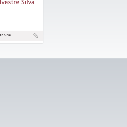
lvestre Silva
re Silva