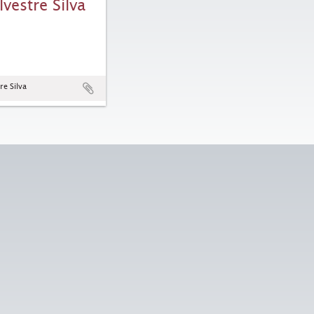
lvestre Silva
re Silva