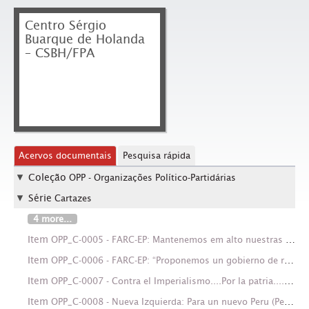
Centro Sérgio
Buarque de Holanda
– CSBH/FPA
Acervos documentais
Pesquisa rápida
Coleção
OPP - Organizações Político-Partidárias
Série
Cartazes
4 more...
Item
OPP_C-0005 - FARC-EP: Mantenemos em alto nuestras armas y nuestras banderas (Local Desconhecido, Data desconhecida).
Item
OPP_C-0006 - FARC-EP: “Proponemos un gobierno de reconstrución y reconciliación nacional” (Cdte. Manuel Marulanda Velez (Local Desconhecido, Data desconhecida).
Item
OPP_C-0007 - Contra el Imperialismo....Por la patria....contra la oligarquía....por el pueblo....hasta la victoria final...somos: FARC=EP (Local Desconhecido, Data desconhecida).
Item
OPP_C-0008 - Nueva Izquierda: Para un nuevo Peru (Peru (país), 30-31/08/1997).