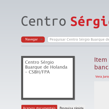
Navegar
Item
Centro Sérgio
bancá
Buarque de Holanda
– CSBH/FPA
Vera Jurs
Acervos documentais
Pesquisa rápida