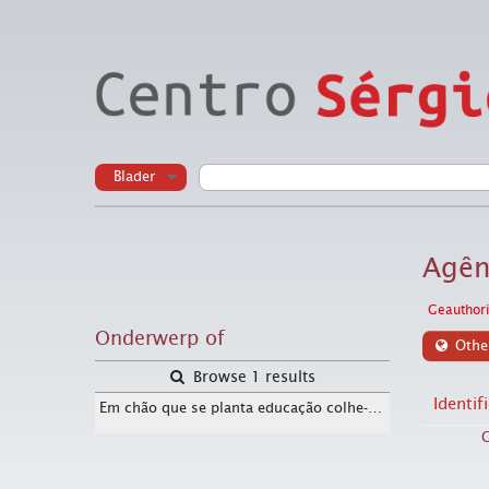
Blader
Agên
Geauthori
Onderwerp of
Othe
Browse 1 results
Identif
Em chão que se planta educação colhe-se uma terra solidária (Brasil, Data desconhecida).