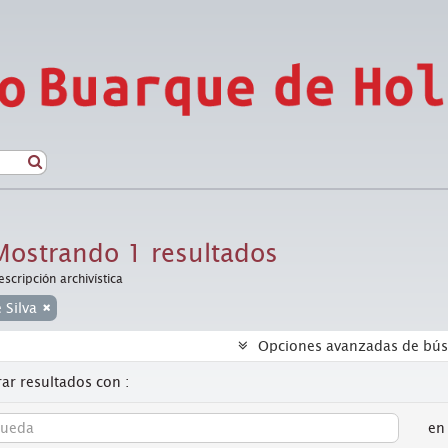
Mostrando 1 resultados
escripción archivística
e Silva
Opciones avanzadas de bú
ar resultados con :
en