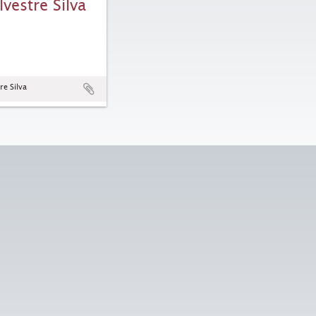
lvestre Silva
re Silva