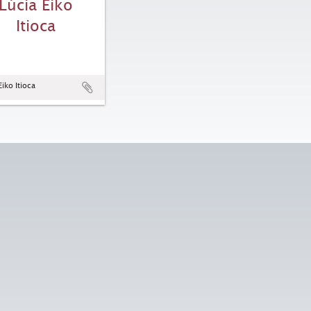
Lúcia Eiko
Itioca
Eiko Itioca