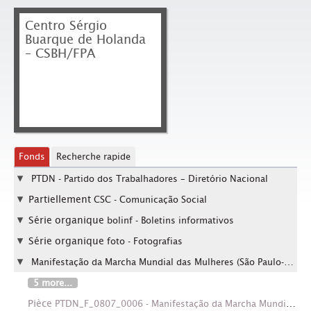
Centro Sérgio
Buarque de Holanda
– CSBH/FPA
Fonds
Recherche rapide
PTDN - Partido dos Trabalhadores – Diretório Nacional
Partiellement
CSC - Comunicação Social
Série organique
bolinf - Boletins informativos
Série organique
foto - Fotografias
Manifestação da Marcha Mundial das Mulheres (São Paulo-SP, 8 mar. 2003).
5 more...
Pièce
PTDN_F_0807_0006 - Manifestação da Marcha Mundial das Mulheres (São Paulo-SP, 8 mar. 2003). / Crédito: César Ogata