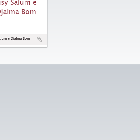
isy Salum e
jalma Bom
alum e Djalma Bom