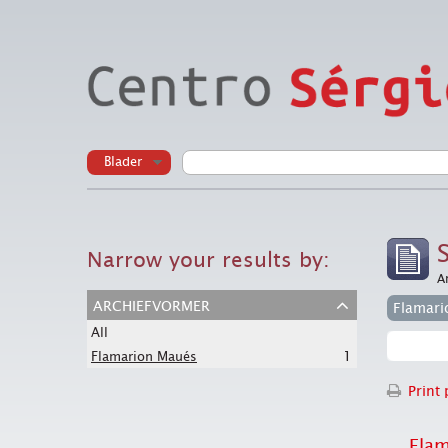
Blader
Narrow your results by:
A
archiefvormer
Flamari
All
1
Flamarion Maués
Print 
Fla