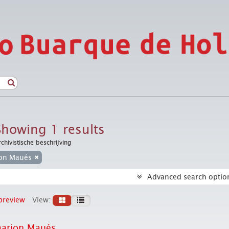
Showing 1 results
rchivistische beschrijving
on Maués
Advanced search optio
preview
View:
marion Maués