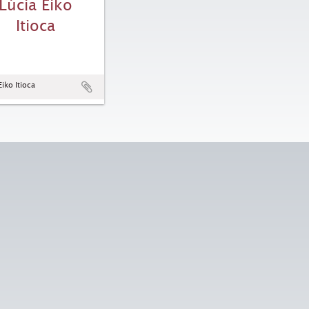
Lúcia Eiko
Itioca
Eiko Itioca