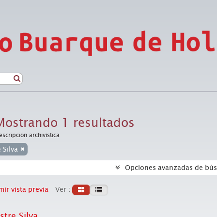
Mostrando 1 resultados
escripción archivística
e Silva
Opciones avanzadas de bú
ir vista previa
Ver :
stre Silva