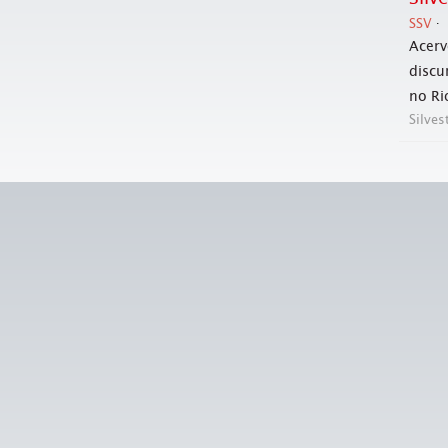
SSV
Acerv
discu
no Ri
Silves