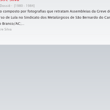
Dossiê
[1980 - 1984]
o composto por fotografias que retratam Assembleias da Greve do
rso de Lula no Sindicato dos Metalúrgicos de São Bernardo do C
o Branco/AC;...
tre Silva