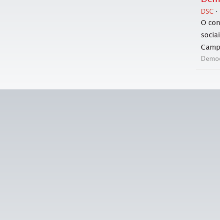
DSC
O con
socia
Campa
Democr