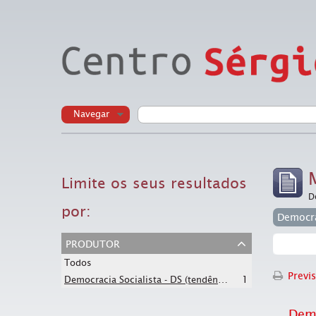
Navegar
Limite os seus resultados
D
por:
produtor
Todos
Previs
Democracia Socialista - DS (tendência interna do PT)
1
Demo