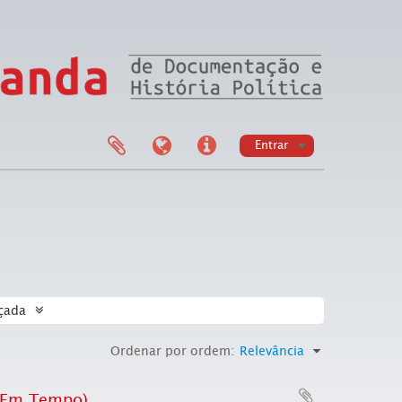
Entrar
çada
Ordenar por ordem:
Relevância
l Em Tempo)