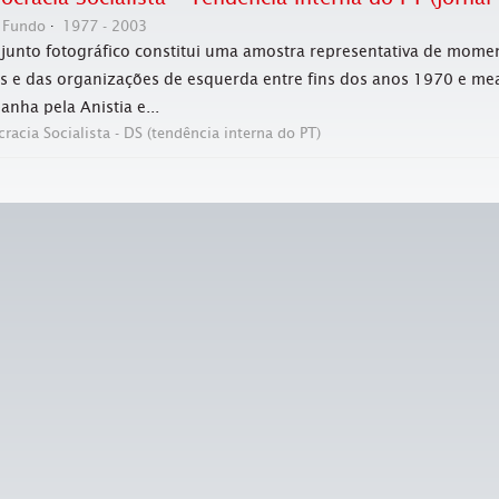
Fundo
1977 - 2003
junto fotográfico constitui uma amostra representativa de mome
is e das organizações de esquerda entre fins dos anos 1970 e 
nha pela Anistia e...
acia Socialista - DS (tendência interna do PT)