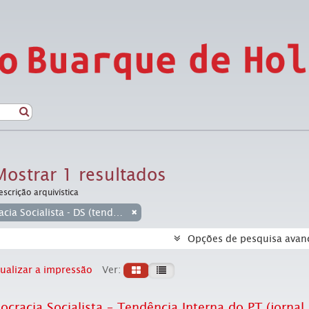
Mostrar 1 resultados
escrição arquivística
Democracia Socialista - DS (tendência interna do PT)
Opções de pesquisa avan
ualizar a impressão
Ver:
cracia Socialista – Tendência Interna do PT (jorna