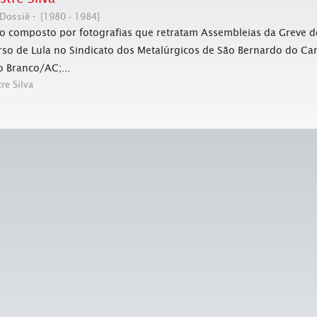
Dossiê
[1980 - 1984]
o composto por fotografias que retratam Assembleias da Greve do
rso de Lula no Sindicato dos Metalúrgicos de São Bernardo do C
o Branco/AC;...
tre Silva