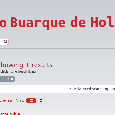
Showing 1 results
rchivistische beschrijving
e Silva
Advanced search optio
preview
View:
stre Silva