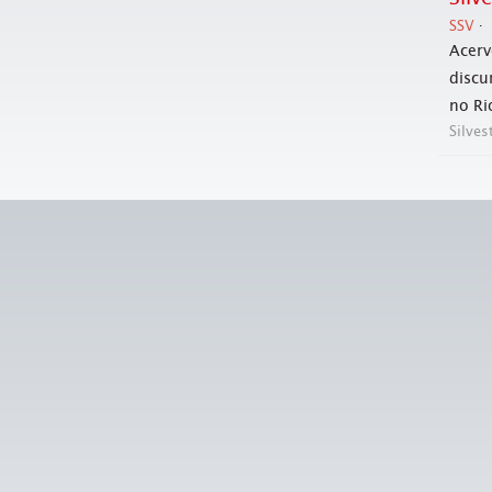
SSV
Acerv
discu
no Ri
Silves