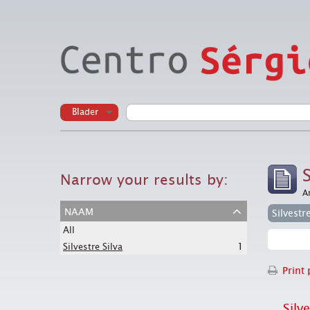
Blader
Narrow your results by:
A
naam
Silvestr
All
1
Silvestre Silva
Print 
Silve