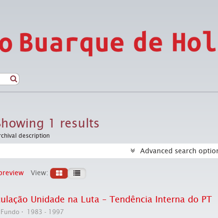
Showing 1 results
rchival description
Advanced search optio
preview
View:
culação Unidade na Luta – Tendência Interna do PT
Fundo
1983 - 1997