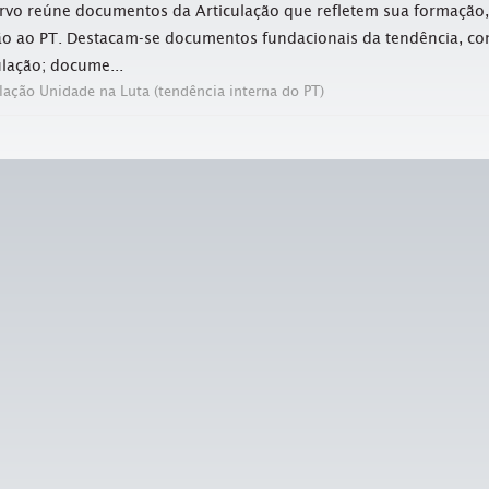
rvo reúne documentos da Articulação que refletem sua formação,
ão ao PT. Destacam-se documentos fundacionais da tendência, co
ulação; docume...
lação Unidade na Luta (tendência interna do PT)